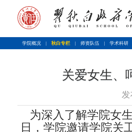
学院概况
|
秋白专栏
|
师资队伍
|
学术科研
关爱女生、
发
为深入了解
学院
女
日
，
学
院
邀请学院关