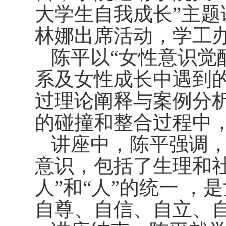
大学生自我成长”主题
林娜出席
活动
，学工
陈平
以
“女性意识觉
系
及
女性成长
中遇到
过理论
阐释
与案例分
的碰撞和整合过程中
讲座
中
，
陈平
强调
意识，包括了生理和
人”和“人”的统一 
自尊
、
自信
、
自立
、