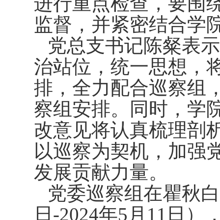
进行重点检查，要围
监督，并紧密结合学
党总支书记陈粲表示
治站位，统一思想，
排，全力配合巡察组
察组安排。同时，学
改意见将认真梳理剖
以巡察为契机，加强
发展贡献力量。
党委巡察
组在
瞿秋白
日
-2024
年
5
月
11
日
）