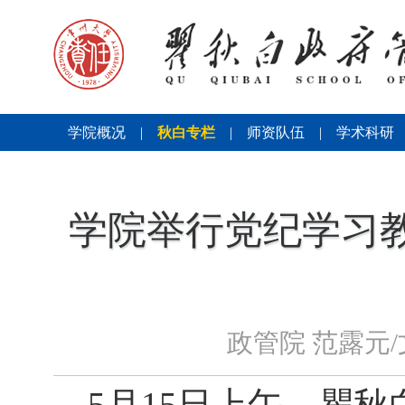
学院概况
|
秋白专栏
|
师资队伍
|
学术科研
学院举行党纪学习
政管院 范露元
5
月
15
日上午，瞿秋