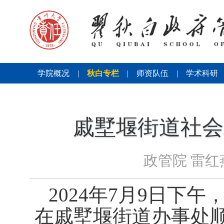
学院概况
|
秋白专栏
|
师资队伍
|
学术科研
戚墅堰街道社会
政管院 雷红
2024
年
7
月
9
日下午
在戚墅堰街道办事处