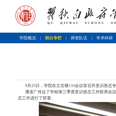
学院概况
|
秋白专栏
|
师资队伍
|
学术科研
9
月
25
日，学院在立言楼
133
会议室召开意识形态
潘道广
传达了学校第三季度意识形态工作联席会
态工作进行了部署。