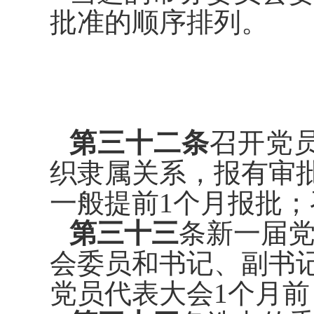
批准的顺
序排列。
第三十二条
召开党
织隶属关
系，报有审
一般提前
1
个月报批；
第三十三
条
新一届
会委员和
书记、副书
党员代
表大会
1
个月
前