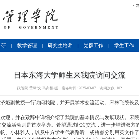
•
科研
|
教学管理
|
研究生培养
|
党群工作
|
学生工作
日本东海大学师生来我院访问交流
政管院 黄璋/文 马亦桐/摄
发布时间:
2025-03-07
访问次数:
102
庆济姬副教授一行访问我院，并开展学术交流活动。宋林飞院长
示欢迎，并在致辞中详细介绍了我院的基本情况与发展现状。宋
的交流活动则是首次举办。希望通过此次交流，进一步增进双方
夏帆、小林雅人，以及中方学生代表路昕、杨格鼎分别用英文作