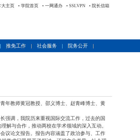
常大主页
•
学院首页
•
一网通办
•
SSLVPN
•
院长信箱
|
推免工作
|
社会服务
|
院务公开
|
及青年教师黄冠教授、邵义博士、赵青峰博士、黄
院长强调，我院历来重视国际交流工作，过去的国
的理解与合作，推动两校在学术领域的深入互动。
了会议论文报告。报告内容涵盖了政治参与、工作