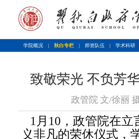
学院概况
|
秋白专栏
|
师资队伍
|
学术科研
致敬荣光 不负芳
政管院 文/徐丽 
1
月
10
，政管院在立
义非凡的荣休仪式，