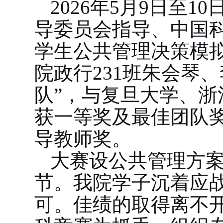
2026
年
5
月
9
日至
10
导委员会指导、中国
学生公共管理决策模
院
政行
231
班
朱
会
琴、
队”，与复旦大学、浙
获一等奖及最佳团队
导教师奖。
大赛设公共管理方
节。我院学子沉着应
可。佳绩的取得离不