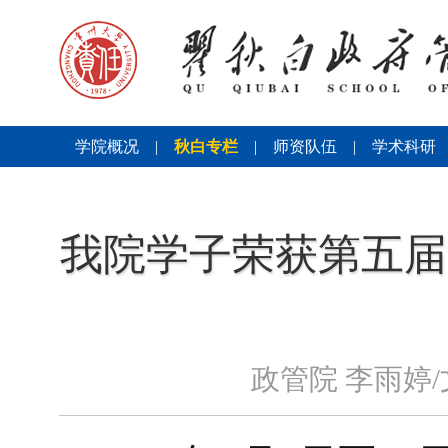
学院概况
|
秋白专栏
|
师资队伍
|
学术科研
我院学子荣获第五届
政管院 李雨婷