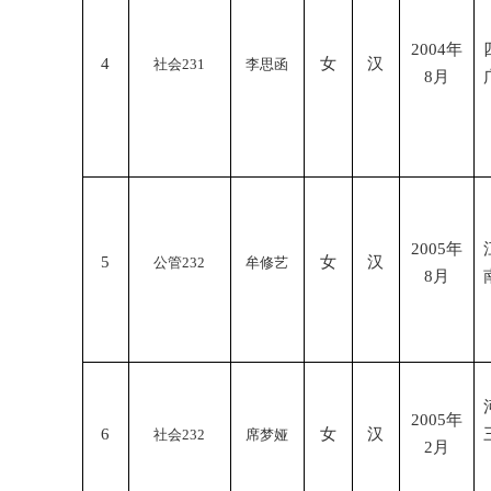
2004
年
4
女
汉
社会
231
李思函
8
月
2005
年
5
女
汉
公管
232
牟修艺
8
月
2005
年
6
女
汉
社会
232
席梦娅
2
月