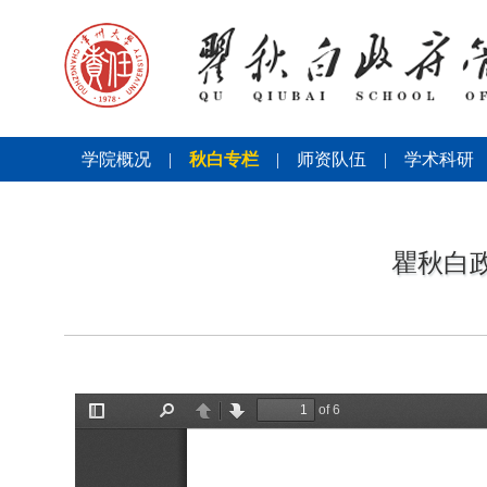
学院概况
|
秋白专栏
|
师资队伍
|
学术科研
瞿秋白政