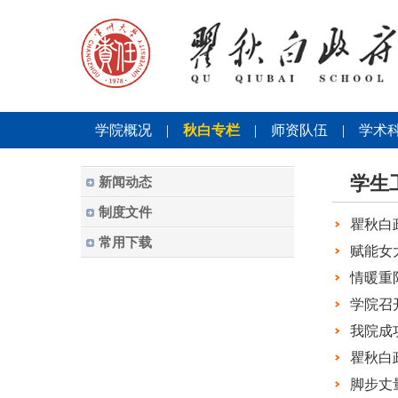
学院概况
|
秋白专栏
|
师资队伍
|
学术
学生
新闻动态
制度文件
瞿秋白
常用下载
赋能女
情暖重
学院召
我院成
瞿秋白
脚步丈量