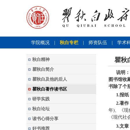
学院概况
|
秋白专栏
|
师资队伍
|
学术
瞿秋
秋白精神
瞿秋白简介
说明：
瞿秋白及他的后人
图书馆收
书除了个
瞿秋白著作读书区
1.
报纸
研学实践
2.
著作
秋白论坛
年
)
、《现
《现代社
读书心得分享
3.
文章
好书推荐