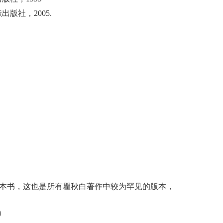
献出版社，
2005.
两本书，这也是所有瞿秋白著作中较为罕见的版本，
）