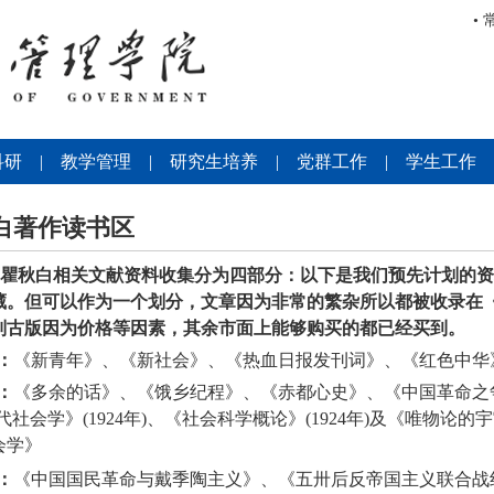
•
科研
|
教学管理
|
研究生培养
|
党群工作
|
学生工作
白著作读书区
瞿秋白相关文献资料收集分为四部分：以下是我们预先计划的资
藏。但可以作为一个划分，文章因为非常的繁杂所以都被收录在
别古版因为价格等因素，其余市面上能够购买的都已经买到。
：
《新青年》、《新社会》、《热血日报发刊词》、《红色中华
：
《多余的话》、《饿乡纪程》、《赤都心史》、《中国革命之
代社会学》
(1924
年
)
、《社会科学概论》
(1924
年
)
及《唯物论的宇
会学》
：
《中国国民革命与戴季陶主义》、《五卅后反帝国主义联合战