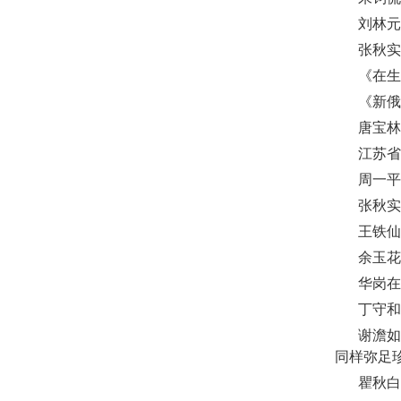
刘林元
张秋实
《在生
《新俄
唐宝林
江苏省
周一平
张秋实
王铁仙
余玉花
华岗在
丁守和
谢澹如
同样弥足
瞿秋白