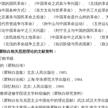
中国的国民革命》、《中国革命之武装斗
争问题》、《北伐的革
略中国各种方式》、《东方文化与世界革命》、为中共三大起草
北京屠杀与国民革命之前途》、《中国革命是什么样的革命》、
现代劳资战争与革命》、《孙中山与中国革命运动》、《五卅运
《论中国革命中之三大问题》、《列宁主义与中国的国民革命》
、《农民政权与土地革命》、《中国革命中之武装斗争》、《世
、《北伐的革命战争之意义》、《知识阶级与劳农国家》、《政
瞿秋白相关思想理论的文献资料：
可购书籍
的《瞿秋白传》
《瞿秋白选集》北京
:
人民出版社，
1985.
《瞿秋白论稿》上海
:
华东师范大学出版社，
1984.
《回忆秋白》北京
:
人民出版社，
1969.
教师进修学院语文学科组编的《瞿秋白研究资料》
《瞿秋白在马克思主义中国化中的理论贡献》武汉
:
武汉大学出
《总想为大家辟一条光明的路瞿秋白大事记述》南京
:
南京大学