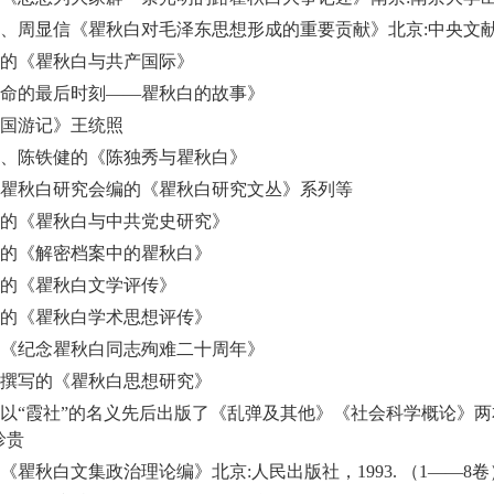
、周显信《瞿秋白对毛泽东思想形成的重要贡献》北京
:
中央文
的《瞿秋白与共产国际》
命的最后时刻——瞿秋白的故事》
国游记》王统照
、陈铁健的《陈独秀与瞿秋白》
瞿秋白研究会编的《瞿秋白研究文丛》系列等
的《瞿秋白与中共党史研究》
的《解密档案中的瞿秋白》
的《瞿秋白文学评传》
的《瞿秋白学术思想评传》
《纪念瞿秋白同志殉难二十周年》
撰写的《瞿秋白思想研究》
以“霞社”的名义先后出版了《乱弹及其他》《社会科学概论》
珍贵
《瞿秋白文集政治理论编》北京
:
人民出版社，
1993.
（
1
——
8
卷