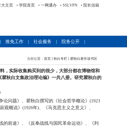
常大主页
•
学院首页
•
一网通办
•
SSLVPN
•
院长信箱
|
推免工作
|
社会服务
|
院务公开
|
当前位置：
首页
秋白专栏
瞿秋白著作读书区
料，实际收集购买到的很少，大部分都在博物馆和
《瞿秋白文集政治理论编》一共八册。研究瞿秋白的
》
争论问题》、瞿秋白撰写的《社会哲学概论》
(1923
宙观概说》
(1926
年
)
、《马克思主义之意义》、
线的前途》、《反奉战线与国民革命运动》、《列