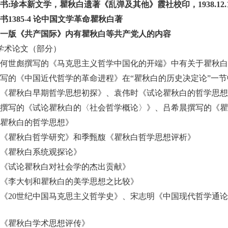
书
:
珍本新文学，瞿秋白遗著《乱弹及其他》霞社校印，
1938.12.
书
1385-4
论中国文学革命
瞿秋白著
一版《共产国际》内有瞿秋白等共产党人的内容
学术论文（部分）
何世彪撰写的《马克思主义哲学中国化的开端》中有关于瞿秋白
写的《中国近代哲学的革命进程》在“瞿秋白的历史决定论”一节中
《瞿秋白早期哲学思想初探》、袁伟时《试论瞿秋白的哲学思想
撰写的《试论瞿秋白的〈社会哲学概论〉》、吕希晨撰写的《瞿
瞿秋白的哲学思想》
《瞿秋白哲学研究》和季甄馥《瞿秋白哲学思想评析》
《瞿秋白系统观探论》
《试论瞿秋白对社会学的杰出贡献》
《李大钊和瞿秋白的美学思想之比较》
《
20
世纪中国马克思主义哲学史》、宋志明《中国现代哲学通论
《瞿秋白学术思想评传》