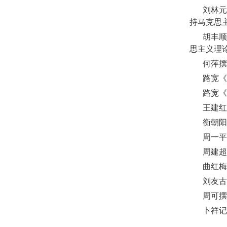
刘林元
持马克思
胡丰顺
思主义理
何萍撰
路宽《
路宽《
王建红
衡朝阳
周一平
周建超
曲红梅
刘友古
周可撰
卜祥记