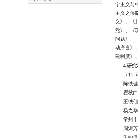
宁主义
与
主义之侵
义》、《
党》、《
问题》、
动序言》
建制度》
4.
研究
（
1
）
陈铁健
瞿秋白
王铁仙
杨之华
常州市
周淑芳
朱钧侃