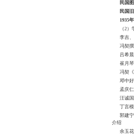
民国图
民国旧
1935
年
（
2
）
李吉、
冯契撰
吕希晨
崔月琴
冯契《
邓中好
孟庆仁
汪诚国
丁言模
郭建宁
介绍
余玉花