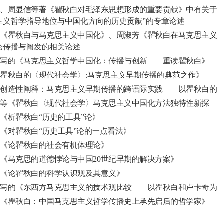
、周显信等著《瞿秋白对毛泽东思想形成的重要贡献》中有关于“
主义哲学指导地位与中国化方向的历史贡献”的专章论述
《瞿秋白与马克思主义中国化》、周淑芳《瞿秋白在马克思主义
论传播与阐发的相关论述
写的《马克思主义哲学中国化：传播与创新——重读瞿秋白》
瞿秋白的〈现代社会学〉
:
马克思主义早期传播的典范之作》
创造性阐释：马克思主义早期传播的跨语际实践——以瞿秋白的
等《瞿秋白〈现代社会学〉马克思主义中国化方法独特性新探—
《析瞿秋白“历史的工具”论》
《对瞿秋白“历史工具”论的一点看法》
《论瞿秋白的社会有机体理论》
《马克思的道德悖论与中国
20
世纪早期的解决方案》
《论瞿秋白的科学认识观及其意义》
写的《东西方马克思主义的技术观比较——以瞿秋白和卢卡奇为
《瞿秋白：中国马克思主义哲学传播史上承先启后的哲学家》